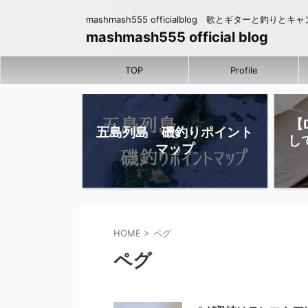
mashmash555 officialblog 歌とギターと釣りとキ
mashmash555 official blog
TOP
Profile
【
五島列島 磯釣りポイント
し
マップ
HOME
>
ペグ
ペグ