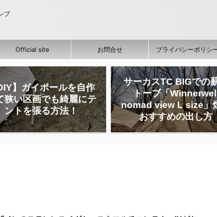
ャンプ
Official site
お問合せ
プライバシーポリシ
サーカスTC BIGでの
DIY】ガイポールを自作
トーブ「Winnerwel
て狭い区画でも綺麗にテ
nomad view L size
ントを張る方法！
おすすめの出し方