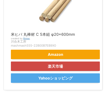
米ヒバ 丸棒材 C 5本組 φ20×600mm
created by
Rinker
川合木工所
mashmash555-22B00B7EB9X0
Amazon
楽天市場
Yahooショッピング