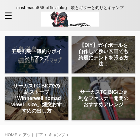
mashmash555 officialblog 歌とギターと釣りとキャンプ
【DIY】ガイポールを
五島列島 磯釣りポイ
自作して狭い区画でも
ントマップ
綺麗にテントを張る方
法！
サーカスTC BIGでの
薪ストーブ
サーカスTC BIGに便
「Winnerwell nomad
利なファスナー開閉の
view L size」煙突おす
おすすめアレンジ
すめの出し方
HOME
>
アウトドア
>
キャンプ
>