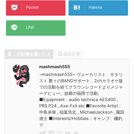
Pocket
Hatena
LINE
この記事を書いた人
最新記事
mashmash555
~mashmash555~ ヴォーカリスト、ギタリ
スト 数々のBANDサポート、2chカラオケ版
での活動を経てクラウンレコードよりメジャ
ーデビュー。故郷の福岡で活動。
■Equipment：audio technica AE5400 ,
PRS P24 , Axe-FxⅡ etc ■Favorite Artist：
中島卓偉 , 稲葉浩志 , MichaelJackson , 園田
凌士 ■Interests/Hobbies：キャンプ、磯釣
り