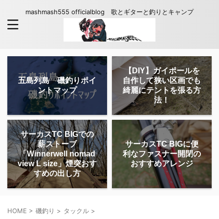
mashmash555 officialblog 歌とギターと釣りとキャンプ
【DIY】ガイポールを
五島列島 磯釣りポイ
自作して狭い区画でも
ントマップ
綺麗にテントを張る方
法！
サーカスTC BIGでの
薪ストーブ
サーカスTC BIGに便
「Winnerwell nomad
利なファスナー開閉の
view L size」煙突おす
おすすめアレンジ
すめの出し方
HOME
>
磯釣り
>
タックル
>