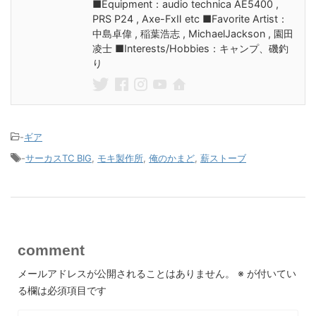
■Equipment：audio technica AE5400 ,
PRS P24 , Axe-FxⅡ etc ■Favorite Artist：
中島卓偉 , 稲葉浩志 , MichaelJackson , 園田
凌士 ■Interests/Hobbies：キャンプ、磯釣
り
-
ギア
-
サーカスTC BIG
,
モキ製作所
,
俺のかまど
,
薪ストーブ
comment
メールアドレスが公開されることはありません。
※
が付いてい
る欄は必須項目です