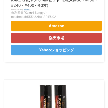
KAKURI 紙ヤスリMIXセット 12枚入(#80・#150・
#240・#400×各3枚)
created by
Rinker
角利産業(Kakuri Sangyo)
mashmash555-22B01ARIEU0A
Amazon
楽天市場
Yahooショッピング