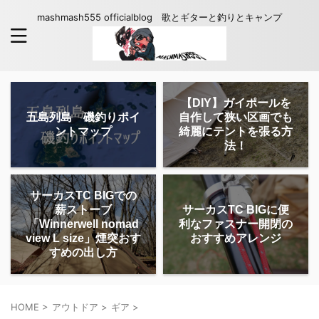
mashmash555 officialblog 歌とギターと釣りとキャンプ
【DIY】ガイポールを
五島列島 磯釣りポイ
自作して狭い区画でも
ントマップ
綺麗にテントを張る方
法！
サーカスTC BIGでの
薪ストーブ
サーカスTC BIGに便
「Winnerwell nomad
利なファスナー開閉の
view L size」煙突おす
おすすめアレンジ
すめの出し方
HOME
>
アウトドア
>
ギア
>