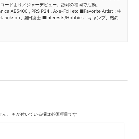
レコードよりメジャーデビュー。故郷の福岡で活動。
ica AE5400 , PRS P24 , Axe-FxⅡ etc ■Favorite Artist：中
elJackson , 園田凌士 ■Interests/Hobbies：キャンプ、磯釣
せん。
※
が付いている欄は必須項目です