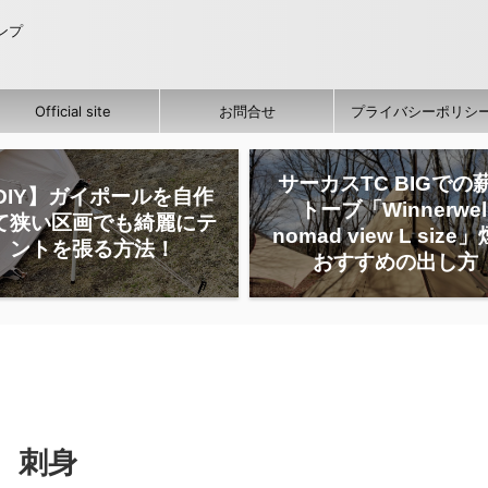
ャンプ
Official site
お問合せ
プライバシーポリシ
サーカスTC BIGでの
DIY】ガイポールを自作
トーブ「Winnerwel
て狭い区画でも綺麗にテ
nomad view L size
ントを張る方法！
おすすめの出し方
、刺身