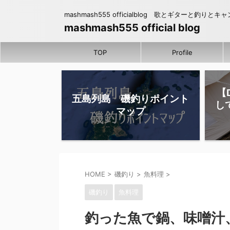
mashmash555 officialblog 歌とギターと釣りとキ
mashmash555 official blog
TOP
Profile
【
五島列島 磯釣りポイント
し
マップ
HOME
>
磯釣り
>
魚料理
>
磯釣り
魚料理
釣った魚で鍋、味噌汁