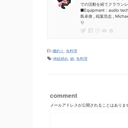
での活動を経てクラウン
■Equipment：audio techn
島卓偉 , 稲葉浩志 , Micha
り
-
磯釣り
,
魚料理
-
神経締め
,
鍋
,
魚料理
comment
メールアドレスが公開されることはありま