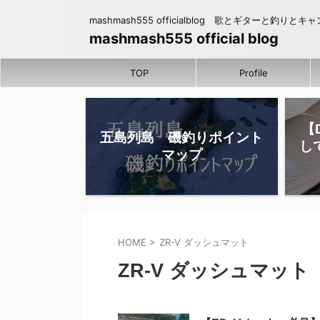
mashmash555 officialblog 歌とギターと釣りとキ
mashmash555 official blog
TOP
Profile
【
五島列島 磯釣りポイント
し
マップ
HOME
>
ZR-V ダッシュマット
ZR-V ダッシュマット