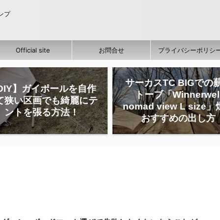
ャンプ
Official site
お問合せ
プライバシーポリシ
サーカスTC BIGでの
DIY】ガイポールを自作
トーブ「Winnerwel
て狭い区画でも綺麗にテ
nomad view L size
ントを張る方法！
おすすめの出し方