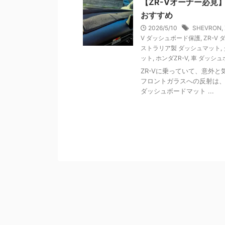
【ZR-Vオーナー必
おすすめ
2026/5/10
SHEVRON
,
V ダッシュボード保護
,
ZR-V
ストラリア製 ダッシュマット
,
ット
,
ホンダZR-V
,
車 ダッシュ
ZR-Vに乗っていて、意外
フロントガラスへの反射は
ダッシュボードマット ...