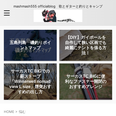
mashmash555 officialblog 歌とギターと釣りとキャンプ
【DIY】ガイポールを
五島列島 磯釣りポイ
自作して狭い区画でも
ントマップ
綺麗にテントを張る方
法！
サーカスTC BIGでの
薪ストーブ
サーカスTC BIGに便
「Winnerwell nomad
利なファスナー開閉の
view L size」煙突おす
おすすめアレンジ
すめの出し方
HOME
>
悩む