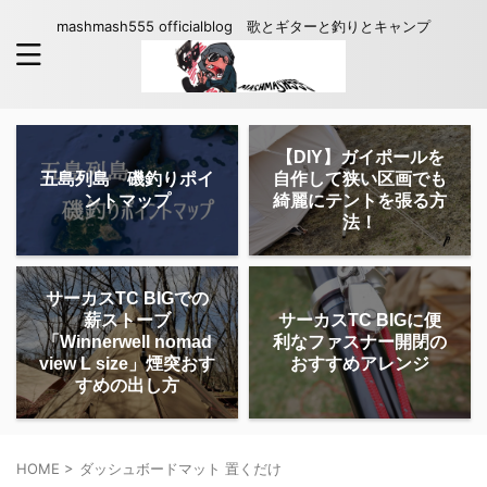
mashmash555 officialblog 歌とギターと釣りとキャンプ
【DIY】ガイポールを
五島列島 磯釣りポイ
自作して狭い区画でも
ントマップ
綺麗にテントを張る方
法！
サーカスTC BIGでの
薪ストーブ
サーカスTC BIGに便
「Winnerwell nomad
利なファスナー開閉の
view L size」煙突おす
おすすめアレンジ
すめの出し方
HOME
>
ダッシュボードマット 置くだけ