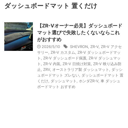
ダッシュボードマット 置くだけ
【ZR-Vオーナー必見】ダッシュボード
マット選びで失敗したくないならこれ
がおすすめ
2026/5/10
SHEVRON
,
ZR-V
,
ZR-V アクセ
サリー
,
ZR-V カスタム
,
ZR-V ダッシュボードマッ
ト
,
ZR-V ダッシュボード保護
,
ZR-V ダッシュマッ
ト
,
ZR-V 内装
,
ZR-V 日焼け対策
,
ZR-V 映り込み防
止
,
ZRV
,
オーストラリア製 ダッシュマット
,
ダッシ
ュボードマット ズレない
,
ダッシュボードマット 置
くだけ
,
ダッシュマット
,
ホンダZR-V
,
車 ダッシュ
ボードマット おすすめ