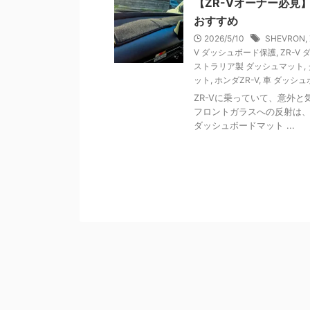
【ZR-Vオーナー必
おすすめ
2026/5/10
SHEVRON
,
V ダッシュボード保護
,
ZR-V
ストラリア製 ダッシュマット
,
ット
,
ホンダZR-V
,
車 ダッシュ
ZR-Vに乗っていて、意外
フロントガラスへの反射は
ダッシュボードマット ...