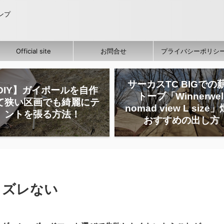
ャンプ
Official site
お問合せ
プライバシーポリシ
サーカスTC BIGでの
DIY】ガイポールを自作
トーブ「Winnerwel
て狭い区画でも綺麗にテ
nomad view L size
ントを張る方法！
おすすめの出し方
 ズレない