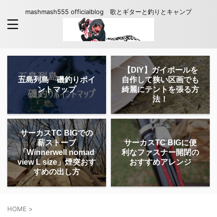
mashmash555 officialblog 歌とギターと釣りとキャンプ
【DIY】ガイポールを
五島列島 磯釣りポイ
自作して狭い区画でも
ントマップ
綺麗にテントを張る方
法！
サーカスTC BIGでの
薪ストーブ
サーカスTC BIGに便
「Winnerwell nomad
利なファスナー開閉の
view L size」煙突おす
おすすめアレンジ
すめの出し方
HOME
>