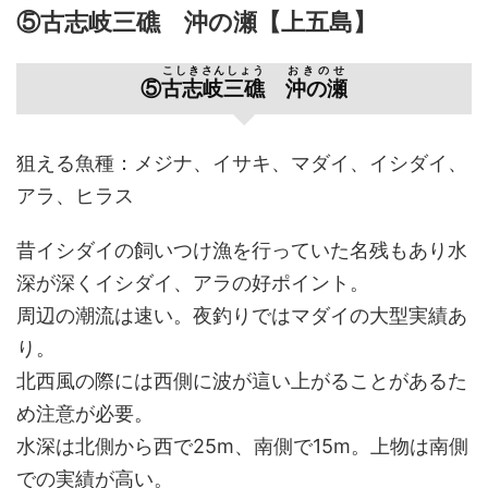
⑤古志岐三礁 沖の瀬【上五島】
こしきさんしょう
おきのせ
古志岐三礁
沖の瀬
⑤
狙える魚種：メジナ、イサキ、マダイ、イシダイ、
アラ、ヒラス
昔イシダイの飼いつけ漁を行っていた名残もあり水
深が深くイシダイ、アラの好ポイント。
周辺の潮流は速い。夜釣りではマダイの大型実績あ
り。
北西風の際には西側に波が這い上がることがあるた
め注意が必要。
水深は北側から西で25m、南側で15m。上物は南側
での実績が高い。