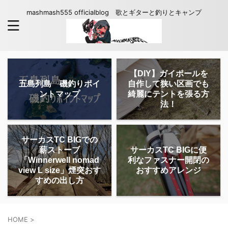
mashmash555 officialblog 歌とギターと釣りとキャンプ
【DIY】ガイポールを
五島列島 磯釣りポイ
自作して狭い区画でも
ントマップ
綺麗にテントを張る方
法！
サーカスTC BIGでの
薪ストーブ
サーカスTC BIGに便
「Winnerwell nomad
利なファスナー開閉の
view L size」煙突おす
おすすめアレンジ
すめの出し方
HOME
>